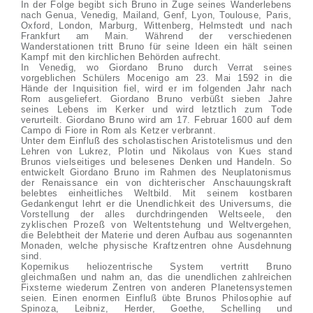
In der Folge begibt sich Bruno in Zuge seines Wanderlebens
nach Genua, Venedig, Mailand, Genf, Lyon, Toulouse, Paris,
Oxford, London, Marburg, Wittenberg, Helmstedt und nach
Frankfurt am Main. Während der verschiedenen
Wanderstationen tritt Bruno für seine Ideen ein hält seinen
Kampf mit den kirchlichen Behörden aufrecht.
In Venedig, wo Giordano Bruno durch Verrat seines
vorgeblichen Schülers Mocenigo am 23. Mai 1592 in die
Hände der Inquisition fiel, wird er im folgenden Jahr nach
Rom ausgeliefert. Giordano Bruno verbüßt sieben Jahre
seines Lebens im Kerker und wird letztlich zum Tode
verurteilt. Giordano Bruno wird am 17. Februar 1600 auf dem
Campo di Fiore in Rom als Ketzer verbrannt.
Unter dem Einfluß des scholastischen Aristotelismus und den
Lehren von Lukrez, Plotin und Nikolaus von Kues stand
Brunos vielseitiges und belesenes Denken und Handeln. So
entwickelt Giordano Bruno im Rahmen des Neuplatonismus
der Renaissance ein von dichterischer Anschauungskraft
belebtes einheitliches Weltbild. Mit seinem kostbaren
Gedankengut lehrt er die Unendlichkeit des Universums, die
Vorstellung der alles durchdringenden Weltseele, den
zyklischen Prozeß von Weltentstehung und Weltvergehen,
die Belebtheit der Materie und deren Aufbau aus sogenannten
Monaden, welche physische Kraftzentren ohne Ausdehnung
sind.
Kopernikus heliozentrische System vertritt Bruno
gleichmaßen und nahm an, das die unendlichen zahlreichen
Fixsterne wiederum Zentren von anderen Planetensystemen
seien. Einen enormen Einfluß übte Brunos Philosophie auf
Spinoza, Leibniz, Herder, Goethe, Schelling und